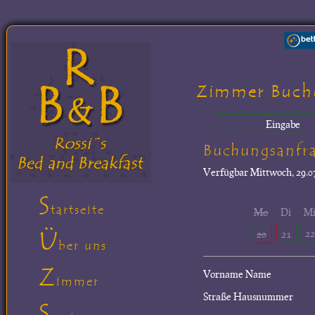
Zimmer Buch
Eingabe
Buchungsanfr
Verfügbar
Mittwoch, 29.07
S
tartseite
Mo
Di
M
Ü
22
20
21
ber uns
Z
Vorname Name
immer
Straße Hausnummer
S