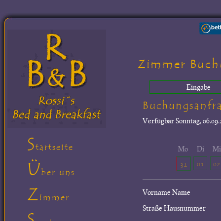
Zimmer Buch
Eingabe
Buchungsanfr
Verfügbar
Sonntag, 06.09.
S
tartseite
Mo
Di
M
Ü
01
02
31
ber uns
Z
Vorname Name
immer
Straße Hausnummer
S