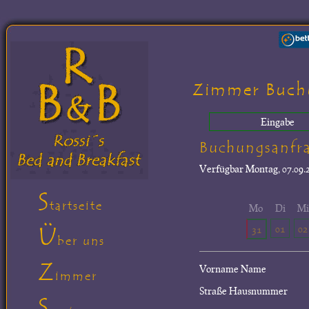
Zimmer Buch
Eingabe
Buchungsanfr
Verfügbar
Montag, 07.09.2
S
tartseite
Mo
Di
M
Ü
01
02
31
ber uns
Z
Vorname Name
immer
Straße Hausnummer
S