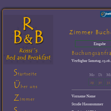
Zimmer Buch
Eingabe
Buchungsanfr
Verfügbar
Samstag, 03.06.
S
tartseite
Mo
Di
Mi
Ü
29
30
31
ber uns
Z
Vorname Name
immer
Straße Hausnummer
S