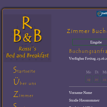
Zimmer Buch
Eingabe
Buchungsanfr
Verfügbar
Freitag, 23.06.2
S
tartseite
Mo
Di
Mi
Ü
19
20
21
ber uns
Z
Vorname Name
immer
Straße Hausnummer
S