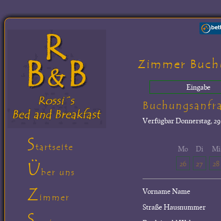
Zimmer Buch
Eingabe
Buchungsanfr
Verfügbar
Donnerstag, 29.
S
tartseite
Mo
Di
Mi
Ü
26
27
28
ber uns
Z
Vorname Name
immer
Straße Hausnummer
S