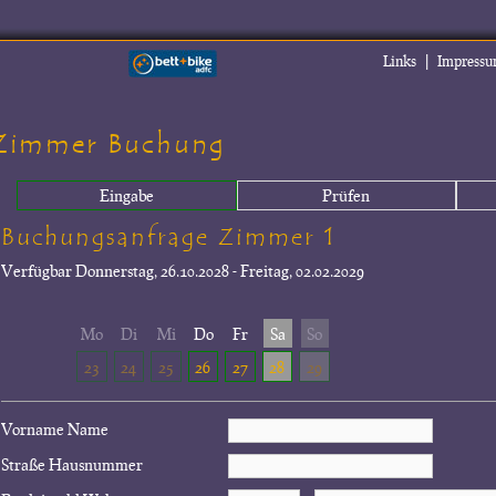
|
Links
Impress
Zimmer Buchung
Eingabe
Prüfen
Buchungsanfrage Zimmer 1
Verfügbar
Donnerstag, 26.10.2028 - Freitag, 02.02.2029
Mo
Di
Mi
Do
Fr
Sa
So
23
24
25
26
27
28
29
Vorname Name
Straße Hausnummer