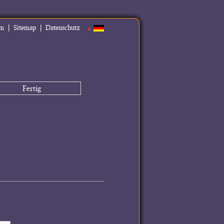
|
|
um
Sitemap
Datenschutz
Fertig