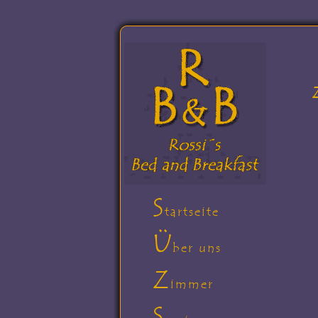
S
tartseite
Ü
ber uns
Z
immer
S