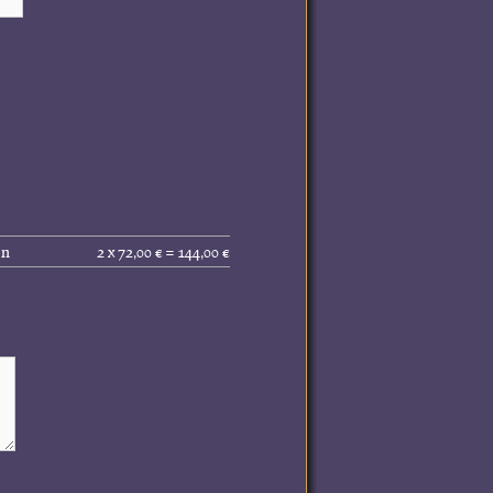
Gesamtpreis
en
2 x 72,00 € = 144,00 €
(inkl.
MwSt.):
144,00 €