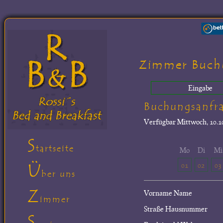
Zimmer Buch
Eingabe
Buchungsanfr
Verfügbar
Mittwoch, 10.10
S
tartseite
Mo
Di
Mi
Ü
01
02
03
ber uns
Z
Vorname Name
immer
Straße Hausnummer
S