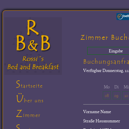
Zimmer Buch
Eingabe
Buchungsanfr
Verfügbar
Donnerstag, 11.
S
tartseite
Mo
Di
Mi
Ü
08
09
10
ber uns
Z
Vorname Name
immer
Straße Hausnummer
S