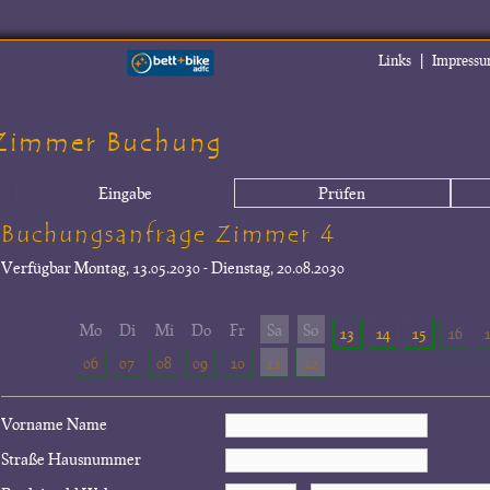
|
Links
Impress
Zimmer Buchung
Eingabe
Prüfen
Buchungsanfrage Zimmer 4
Verfügbar
Montag, 13.05.2030 - Dienstag, 20.08.2030
Mo
Di
Mi
Do
Fr
Sa
So
13
14
15
16
06
07
08
09
10
11
12
Vorname Name
Straße Hausnummer