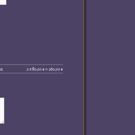
Gesamtpreis
en
2 x 80,00 € = 160,00 €
(inkl.
MwSt.):
160,00 €