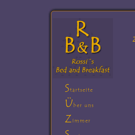
S
tartseite
Ü
ber uns
Z
immer
S