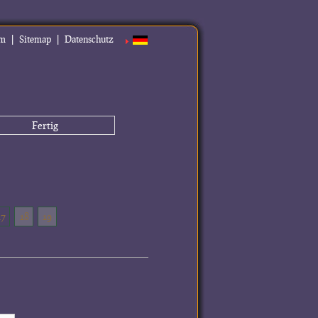
|
|
um
Sitemap
Datenschutz
Fertig
17
18
19