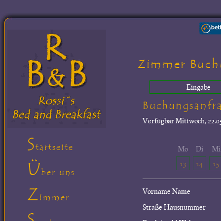
Zimmer Buch
Eingabe
Buchungsanfr
Verfügbar
Mittwoch, 22.05
S
tartseite
Mo
Di
Mi
Ü
13
14
15
ber uns
Z
Vorname Name
immer
Straße Hausnummer
S