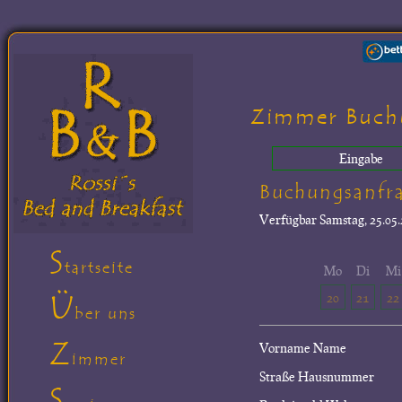
Zimmer Buch
Eingabe
Buchungsanfr
Verfügbar
Samstag, 25.05.
S
tartseite
Mo
Di
Mi
Ü
20
21
22
ber uns
Z
Vorname Name
immer
Straße Hausnummer
S