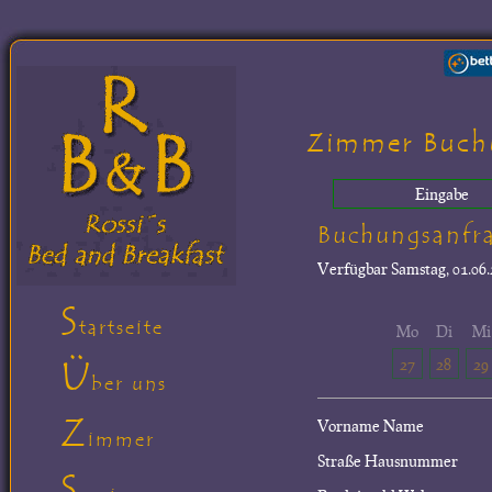
Zimmer Buch
Eingabe
Buchungsanfr
Verfügbar
Samstag, 01.06.
S
tartseite
Mo
Di
Mi
Ü
27
28
29
ber uns
Z
Vorname Name
immer
Straße Hausnummer
S