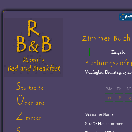
Zimmer Buch
Eingabe
Buchungsanfr
Verfügbar
Dienstag, 25.10
S
tartseite
Mo
Di
Mi
Ü
17
18
19
ber uns
Z
Vorname Name
immer
Straße Hausnummer
S