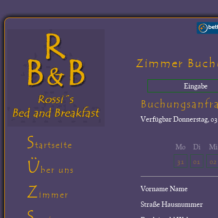
Zimmer Buch
Eingabe
Buchungsanfr
Verfügbar
Donnerstag, 03.
S
tartseite
Mo
Di
Mi
Ü
31
01
02
ber uns
Z
Vorname Name
immer
Straße Hausnummer
S