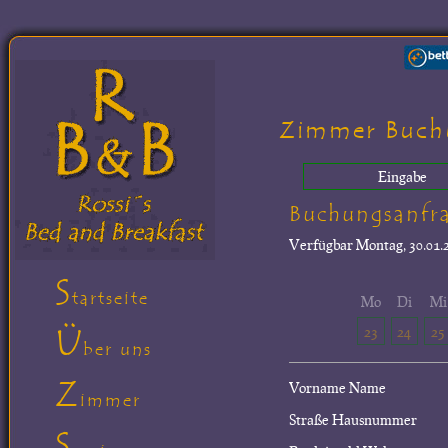
Zimmer Buch
Eingabe
Buchungsanfr
Verfügbar
Montag, 30.01.2
S
tartseite
Mo
Di
Mi
Ü
23
24
25
ber uns
Z
Vorname Name
immer
Straße Hausnummer
S