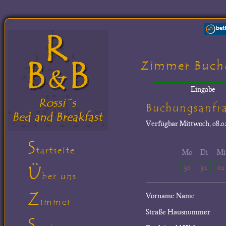
Zimmer Buch
Eingabe
Buchungsanfr
Verfügbar
Mittwoch, 08.02
S
tartseite
Mo
Di
Mi
Ü
30
31
01
ber uns
Z
Vorname Name
immer
Straße Hausnummer
S