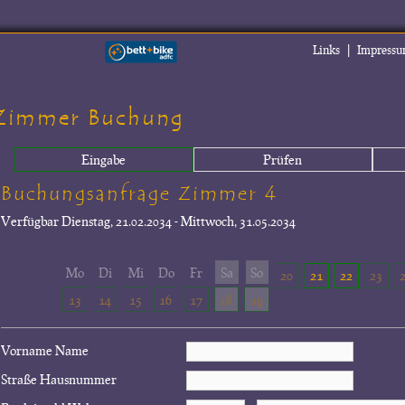
|
Links
Impress
Zimmer Buchung
Eingabe
Prüfen
Buchungsanfrage Zimmer 4
Verfügbar
Dienstag, 21.02.2034 - Mittwoch, 31.05.2034
Mo
Di
Mi
Do
Fr
Sa
So
20
21
22
23
13
14
15
16
17
18
19
Vorname Name
Straße Hausnummer