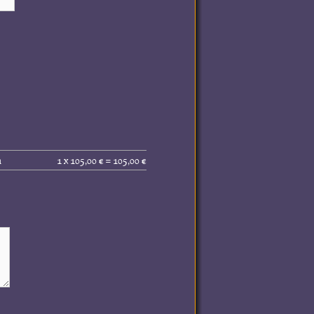
Gesamtpreis
n
1 x 105,00 € = 105,00 €
(inkl.
MwSt.):
105,00 €