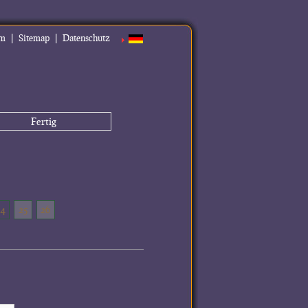
|
|
um
Sitemap
Datenschutz
Fertig
24
25
26