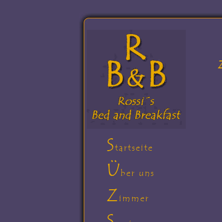
S
tartseite
Ü
ber uns
Z
immer
S