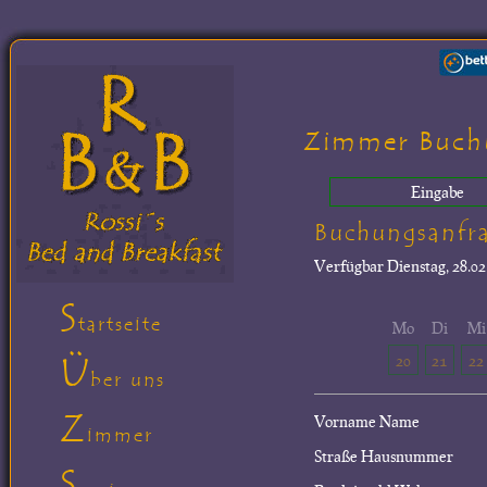
Zimmer Buch
Eingabe
Buchungsanfr
Verfügbar
Dienstag, 28.02
S
tartseite
Mo
Di
Mi
Ü
20
21
22
ber uns
Z
Vorname Name
immer
Straße Hausnummer
S