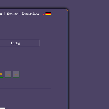
|
|
um
Sitemap
Datenschutz
Fertig
18
19
20