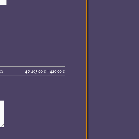
Gesamtpreis
en
4 x 105,00 € = 420,00 €
(inkl.
MwSt.):
420,00 €