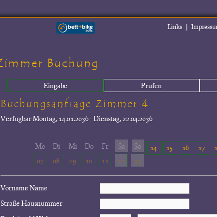
|
Links
Impress
Zimmer Buchung
Eingabe
Prüfen
Buchungsanfrage Zimmer 4
Verfügbar
Montag, 14.01.2036 - Dienstag, 22.04.2036
Mo
Di
Mi
Do
Fr
Sa
So
14
15
16
17
07
08
09
10
11
12
13
Vorname Name
Straße Hausnummer