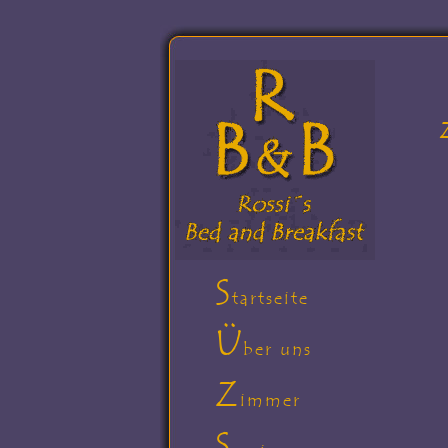
S
tartseite
Ü
ber uns
Z
immer
S