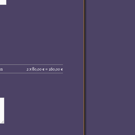
Gesamtpreis
en
2 x 80,00 € = 160,00 €
(inkl.
MwSt.):
160,00 €