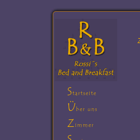
S
tartseite
Ü
ber uns
Z
immer
S