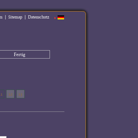
|
|
um
Sitemap
Datenschutz
Fertig
11
12
13