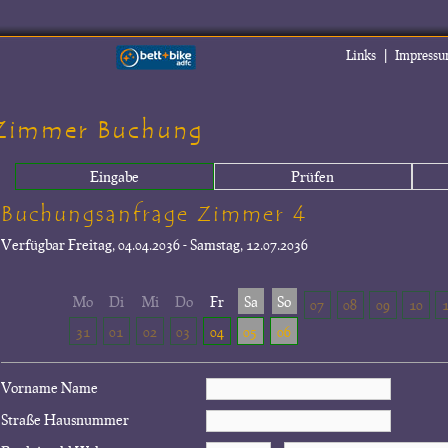
|
Links
Impress
Zimmer Buchung
Eingabe
Prüfen
Buchungsanfrage Zimmer 4
Verfügbar
Freitag, 04.04.2036 - Samstag, 12.07.2036
Mo
Di
Mi
Do
Fr
Sa
So
07
08
09
10
31
01
02
03
04
05
06
Vorname Name
Straße Hausnummer