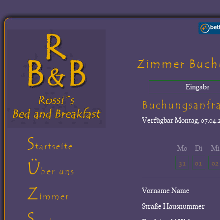
Zimmer Buch
Eingabe
Buchungsanfr
Verfügbar
Montag, 07.04.2
S
tartseite
Mo
Di
Mi
Ü
31
01
02
ber uns
Z
Vorname Name
immer
Straße Hausnummer
S