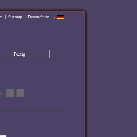
|
|
um
Sitemap
Datenschutz
Fertig
18
19
20