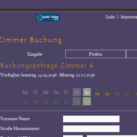
|
Links
Impress
Zimmer Buchung
Eingabe
Prüfen
Buchungsanfrage Zimmer 4
Verfügbar
Sonntag, 13.04.2036 - Montag, 21.07.2036
Mo
Di
Mi
Do
Fr
Sa
So
14
15
16
17
07
08
09
10
11
12
13
Vorname Name
Straße Hausnummer