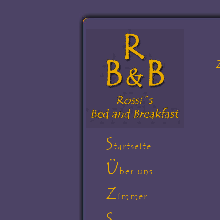
S
tartseite
Ü
ber uns
Z
immer
S