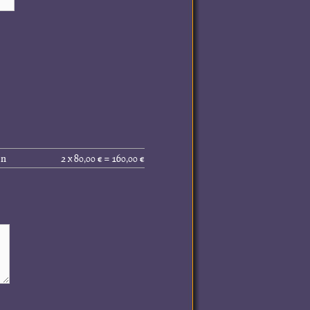
Gesamtpreis
en
2 x 80,00 € = 160,00 €
(inkl.
MwSt.):
160,00 €