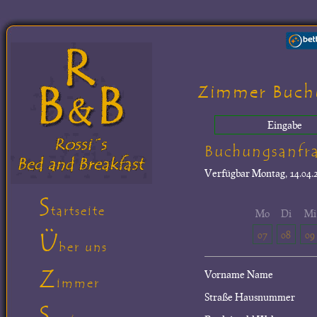
Zimmer Buch
Eingabe
Buchungsanfr
Verfügbar
Montag, 14.04.2
S
tartseite
Mo
Di
Mi
Ü
07
08
09
ber uns
Z
Vorname Name
immer
Straße Hausnummer
S