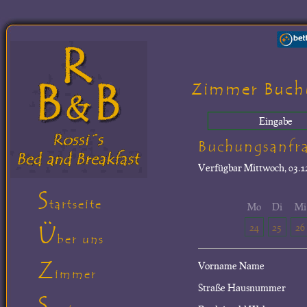
Zimmer Buch
Eingabe
Buchungsanfr
Verfügbar
Mittwoch, 03.12
S
tartseite
Mo
Di
Mi
Ü
24
25
26
ber uns
Z
Vorname Name
immer
Straße Hausnummer
S