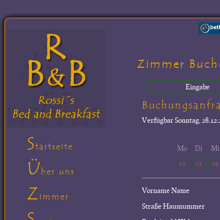
Zimmer Buch
Eingabe
Buchungsanfr
Verfügbar
Sonntag, 28.12.
S
tartseite
Mo
Di
Mi
Ü
22
23
24
ber uns
Z
Vorname Name
immer
Straße Hausnummer
S