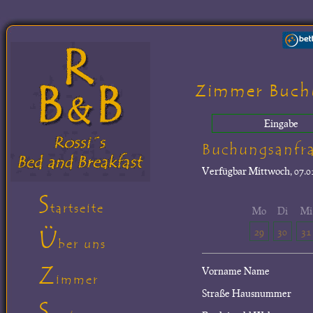
Zimmer Buch
Eingabe
Buchungsanfr
Verfügbar
Mittwoch, 07.01
S
tartseite
Mo
Di
Mi
Ü
29
30
31
ber uns
Z
Vorname Name
immer
Straße Hausnummer
S