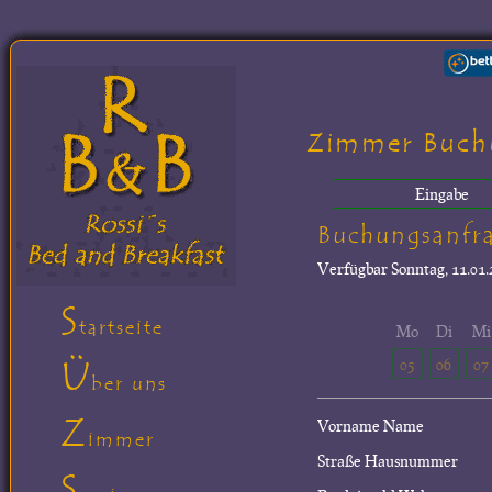
Zimmer Buch
Eingabe
Buchungsanfr
Verfügbar
Sonntag, 11.01.
S
tartseite
Mo
Di
Mi
Ü
05
06
07
ber uns
Z
Vorname Name
immer
Straße Hausnummer
S