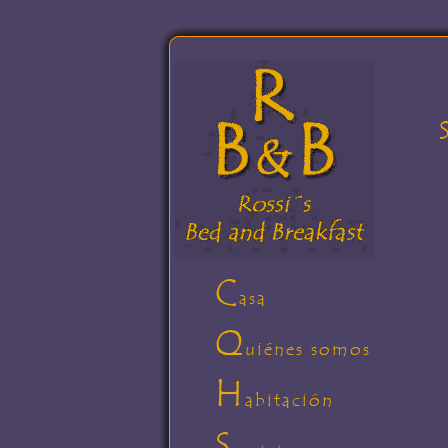
C
asa
Q
uiénes somos
H
abitación
S