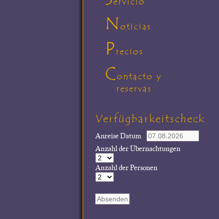
ervicio
N
oticias
P
recios
C
ontacto y
reservas
Verfügbarkeitscheck
Anreise Datum
Anzahl der Übernachtungen
Anzahl der Personen