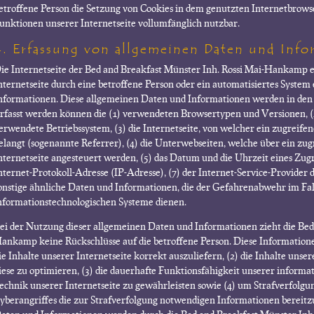
etroffene Person die Setzung von Cookies in dem genutzten Internetbrowse
unktionen unserer Internetseite vollumfänglich nutzbar.
4. Erfassung von allgemeinen Daten und Inf
ie Internetseite der Bed and Breakfast Münster Inh. Rossi Mai-Hankamp e
nternetseite durch eine betroffene Person oder ein automatisiertes Syste
nformationen. Diese allgemeinen Daten und Informationen werden in den Lo
rfasst werden können die (1) verwendeten Browsertypen und Versionen, (
erwendete Betriebssystem, (3) die Internetseite, von welcher ein zugreifen
elangt (sogenannte Referrer), (4) die Unterwebseiten, welche über ein zu
nternetseite angesteuert werden, (5) das Datum und die Uhrzeit eines Zugrif
nternet-Protokoll-Adresse (IP-Adresse), (7) der Internet-Service-Provider 
onstige ähnliche Daten und Informationen, die der Gefahrenabwehr im Fal
nformationstechnologischen Systeme dienen.
ei der Nutzung dieser allgemeinen Daten und Informationen zieht die Bed
ankamp keine Rückschlüsse auf die betroffene Person. Diese Information
ie Inhalte unserer Internetseite korrekt auszuliefern, (2) die Inhalte unse
iese zu optimieren, (3) die dauerhafte Funktionsfähigkeit unserer inform
echnik unserer Internetseite zu gewährleisten sowie (4) um Strafverfolgu
yberangriffes die zur Strafverfolgung notwendigen Informationen bereit