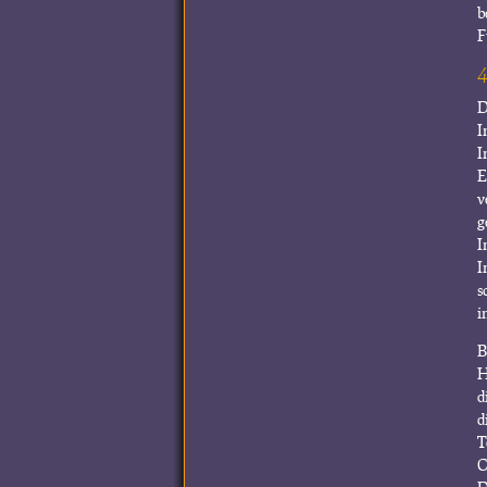
b
F
D
I
I
E
v
g
I
I
s
i
B
H
d
d
T
C