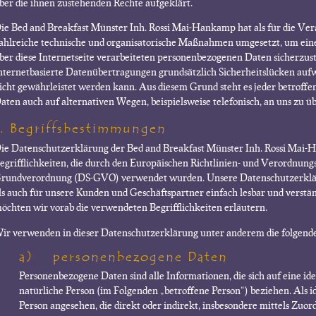
ber die ihnen zustehenden Rechte aufgeklärt.
ie Bed and Breakfast Münster Inh. Rossi Mai-Hankamp hat als für die Ve
ahlreiche technische und organisatorische Maßnahmen umgesetzt, um eine
ber diese Internetseite verarbeiteten personenbezogenen Daten sicherzu
nternetbasierte Datenübertragungen grundsätzlich Sicherheitslücken aufwe
icht gewährleistet werden kann. Aus diesem Grund steht es jeder betroffe
aten auch auf alternativen Wegen, beispielsweise telefonisch, an uns zu ü
1. Begriffsbestimmungen
ie Datenschutzerklärung der Bed and Breakfast Münster Inh. Rossi Mai-
egrifflichkeiten, die durch den Europäischen Richtlinien- und Verordnung
rundverordnung (DS-GVO) verwendet wurden. Unsere Datenschutzerklärun
ls auch für unsere Kunden und Geschäftspartner einfach lesbar und verstän
öchten wir vorab die verwendeten Begrifflichkeiten erläutern.
ir verwenden in dieser Datenschutzerklärung unter anderem die folgende
a) personenbezogene Daten
Personenbezogene Daten sind alle Informationen, die sich auf eine iden
natürliche Person (im Folgenden „betroffene Person“) beziehen. Als id
Person angesehen, die direkt oder indirekt, insbesondere mittels Zu