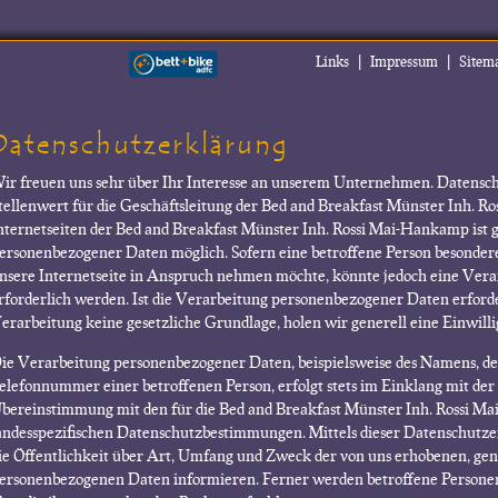
|
|
Links
Impressum
Sitem
Datenschutzerklärung
ir freuen uns sehr über Ihr Interesse an unserem Unternehmen. Datensch
tellenwert für die Geschäftsleitung der Bed and Breakfast Münster Inh. 
nternetseiten der Bed and Breakfast Münster Inh. Rossi Mai-Hankamp ist 
ersonenbezogener Daten möglich. Sofern eine betroffene Person besonder
nsere Internetseite in Anspruch nehmen möchte, könnte jedoch eine Ver
rforderlich werden. Ist die Verarbeitung personenbezogener Daten erforder
erarbeitung keine gesetzliche Grundlage, holen wir generell eine Einwilli
ie Verarbeitung personenbezogener Daten, beispielsweise des Namens, der
elefonnummer einer betroffenen Person, erfolgt stets im Einklang mit d
bereinstimmung mit den für die Bed and Breakfast Münster Inh. Rossi M
andesspezifischen Datenschutzbestimmungen. Mittels dieser Datenschut
ie Öffentlichkeit über Art, Umfang und Zweck der von uns erhobenen, gen
ersonenbezogenen Daten informieren. Ferner werden betroffene Personen