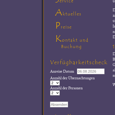
ervice
ü
A
D
ktuelles
z
ü
P
I
reise
n
K
D
ontakt und
Buchung
D
B
Verfügbarkeitscheck
G
a
Anreise Datum
m
Anzahl der Übernachtungen
W
Anzahl der Personen