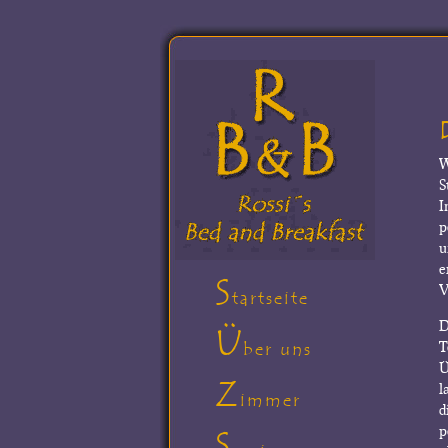
W
S
I
p
u
e
S
V
tartseite
D
Ü
T
ber uns
Ü
Z
l
immer
d
p
S