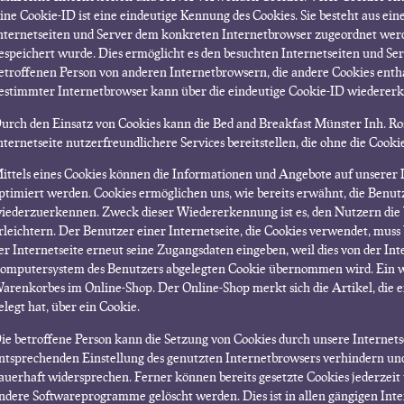
ine Cookie-ID ist eine eindeutige Kennung des Cookies. Sie besteht aus ei
nternetseiten und Server dem konkreten Internetbrowser zugeordnet wer
espeichert wurde. Dies ermöglicht es den besuchten Internetseiten und Ser
etroffenen Person von anderen Internetbrowsern, die andere Cookies entha
estimmter Internetbrowser kann über die eindeutige Cookie-ID wiedererka
urch den Einsatz von Cookies kann die Bed and Breakfast Münster Inh. R
nternetseite nutzerfreundlichere Services bereitstellen, die ohne die Cook
ittels eines Cookies können die Informationen und Angebote auf unserer I
ptimiert werden. Cookies ermöglichen uns, wie bereits erwähnt, die Benut
iederzuerkennen. Zweck dieser Wiedererkennung ist es, den Nutzern die
rleichtern. Der Benutzer einer Internetseite, die Cookies verwendet, muss 
er Internetseite erneut seine Zugangsdaten eingeben, weil dies von der In
omputersystem des Benutzers abgelegten Cookie übernommen wird. Ein weit
arenkorbes im Online-Shop. Der Online-Shop merkt sich die Artikel, die 
elegt hat, über ein Cookie.
ie betroffene Person kann die Setzung von Cookies durch unsere Internetse
ntsprechenden Einstellung des genutzten Internetbrowsers verhindern un
auerhaft widersprechen. Ferner können bereits gesetzte Cookies jederzeit
ndere Softwareprogramme gelöscht werden. Dies ist in allen gängigen Inte