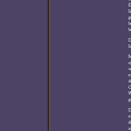
E
I
g
b
b
D
I
M
o
w
e
d
C
W
g
D
e
d
a