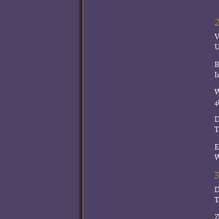
V
U
B
I
W
4
D
T
E
W
D
T
Z