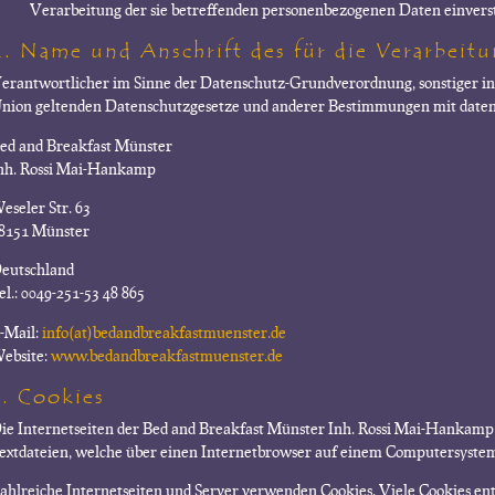
Verarbeitung der sie betreffenden personenbezogenen Daten einverst
2. Name und Anschrift des für die Verarbeit
erantwortlicher im Sinne der Datenschutz-Grundverordnung, sonstiger in
nion geltenden Datenschutzgesetze und anderer Bestimmungen mit datens
ed and Breakfast Münster
nh. Rossi Mai-Hankamp
eseler Str. 63
8151 Münster
eutschland
el.: 0049-251-53 48 865
-Mail:
info(at)bedandbreakfastmuenster.de
ebsite:
www.bedandbreakfastmuenster.de
3. Cookies
ie Internetseiten der Bed and Breakfast Münster Inh. Rossi Mai-Hankamp
extdateien, welche über einen Internetbrowser auf einem Computersystem
ahlreiche Internetseiten und Server verwenden Cookies. Viele Cookies en